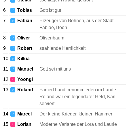
♂
6
Tobias
Gott ist gut
♂
7
Fabian
Erzeuger von Bohnen, aus der Stadt
♂
Fabiae, Boon
8
Oliver
Olivenbaum
♂
9
Robert
strahlende Herrlichkeit
♂
10
Killua
♂
11
Manuel
Gott sei mit uns
♂
12
Yoongi
♀
13
Roland
Famed Land; renommierten im Lande.
♂
Roland war ein legendärer Held, Karl
serviert.
14
Marcel
Der kleine Krieger, kleinen Hammer
♂
15
Lorian
Moderne Variante der Lora und Laurie
♀