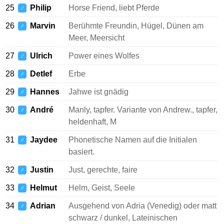
25
Philip
Horse Friend, liebt Pferde
♂
26
Marvin
Berühmte Freundin, Hügel, Dünen am
♂
Meer, Meersicht
27
Ulrich
Power eines Wolfes
♂
28
Detlef
Erbe
♂
29
Hannes
Jahwe ist gnädig
♂
30
André
Manly, tapfer. Variante von Andrew., tapfer,
♂
heldenhaft, M
31
Jaydee
Phonetische Namen auf die Initialen
♂
basiert.
32
Justin
Just, gerechte, faire
♂
33
Helmut
Helm, Geist, Seele
♂
34
Adrian
Ausgehend von Adria (Venedig) oder matt
♂
schwarz / dunkel, Lateinischen