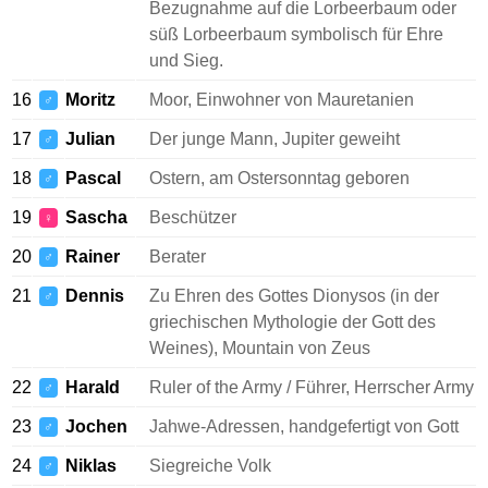
Bezugnahme auf die Lorbeerbaum oder
süß Lorbeerbaum symbolisch für Ehre
und Sieg.
16
Moritz
Moor, Einwohner von Mauretanien
♂
17
Julian
Der junge Mann, Jupiter geweiht
♂
18
Pascal
Ostern, am Ostersonntag geboren
♂
19
Sascha
Beschützer
♀
20
Rainer
Berater
♂
21
Dennis
Zu Ehren des Gottes Dionysos (in der
♂
griechischen Mythologie der Gott des
Weines), Mountain von Zeus
22
Harald
Ruler of the Army / Führer, Herrscher Army
♂
23
Jochen
Jahwe-Adressen, handgefertigt von Gott
♂
24
Niklas
Siegreiche Volk
♂