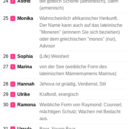
24
Astrid
die göttlich Schöne (altnordisch), Stern
♀
(armenisch)
25
Monika
Wahrscheinlich afrikanischer Herkunft.
♀
Der Name kann auch auf das lateinische
"Moneren" (erinnern Sie sich beziehen)
oder dem griechischen "monos" (nur),
Advisor
26
Sophia
(Life) Weisheit
♀
27
Marina
von der See (weibliche Form des
♀
lateinischen Männernamens Marinus)
28
Hannah
Jehova ist gnädig, Verdienst, Stil
♀
29
Ulrike
Kraftvoll, energisch
♀
30
Ramona
Weibliche Form von Raymond: Counsel;
♀
mächtigen Schutz; Wachen mit Bedacht
aus.
31
Ursula
Beer, Young Bear