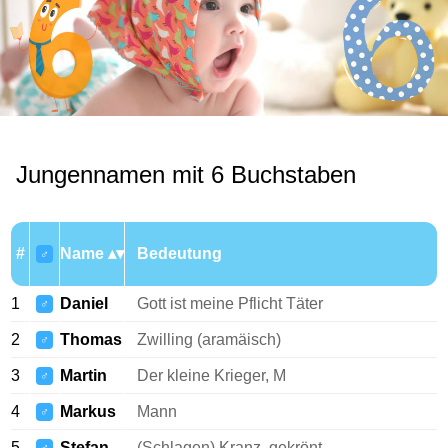
Jungennamen mit 6 Buchstaben
#
Name
Bedeutung
♂
1
Daniel
Gott ist meine Pflicht Täter
♂
2
Thomas
Zwilling (aramäisch)
♂
3
Martin
Der kleine Krieger, M
♂
4
Markus
Mann
♂
5
Stefan
(Schlagen) Kranz, gekrönt