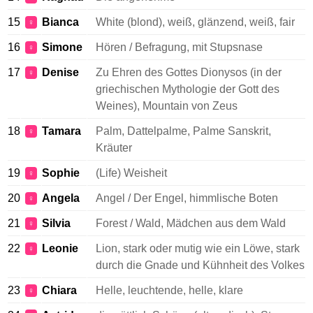
15
Bianca
White (blond), weiß, glänzend, weiß, fair
♀
16
Simone
Hören / Befragung, mit Stupsnase
♀
17
Denise
Zu Ehren des Gottes Dionysos (in der
♀
griechischen Mythologie der Gott des
Weines), Mountain von Zeus
18
Tamara
Palm, Dattelpalme, Palme Sanskrit,
♀
Kräuter
19
Sophie
(Life) Weisheit
♀
20
Angela
Angel / Der Engel, himmlische Boten
♀
21
Silvia
Forest / Wald, Mädchen aus dem Wald
♀
22
Leonie
Lion, stark oder mutig wie ein Löwe, stark
♀
durch die Gnade und Kühnheit des Volkes
23
Chiara
Helle, leuchtende, helle, klare
♀