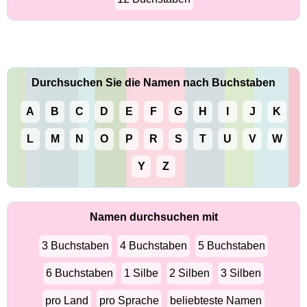
Durchsuchen Sie die Namen nach Buchstaben
A
B
C
D
E
F
G
H
I
J
K
L
M
N
O
P
R
S
T
U
V
W
Y
Z
Namen durchsuchen mit
3 Buchstaben
4 Buchstaben
5 Buchstaben
6 Buchstaben
1 Silbe
2 Silben
3 Silben
pro Land
pro Sprache
beliebteste Namen