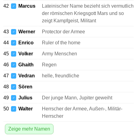
42
Marcus
Lateinischer Name bezieht sich vermutlich
♂
der römischen Kriegsgott Mars und so
zeigt Kampfgeist, Militant
43
Werner
Protector der Armee
♂
44
Enrico
Ruler of the home
♂
45
Volker
Army Menschen
♂
46
Ghaith
Regen
♂
47
Vedran
helle, freundliche
♂
48
Sören
♂
49
Julius
Der junge Mann, Jupiter geweiht
♂
50
Walter
Herrscher der Armee, Außen-, Militär-
♂
Herrscher
Zeige mehr Namen