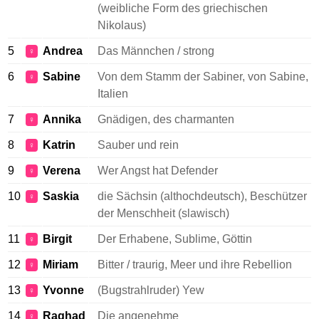
(weibliche Form des griechischen
Nikolaus)
5
Andrea
Das Männchen / strong
♀
6
Sabine
Von dem Stamm der Sabiner, von Sabine,
♀
Italien
7
Annika
Gnädigen, des charmanten
♀
8
Katrin
Sauber und rein
♀
9
Verena
Wer Angst hat Defender
♀
10
Saskia
die Sächsin (althochdeutsch), Beschützer
♀
der Menschheit (slawisch)
11
Birgit
Der Erhabene, Sublime, Göttin
♀
12
Miriam
Bitter / traurig, Meer und ihre Rebellion
♀
13
Yvonne
(Bugstrahlruder) Yew
♀
14
Raghad
Die angenehme
♀