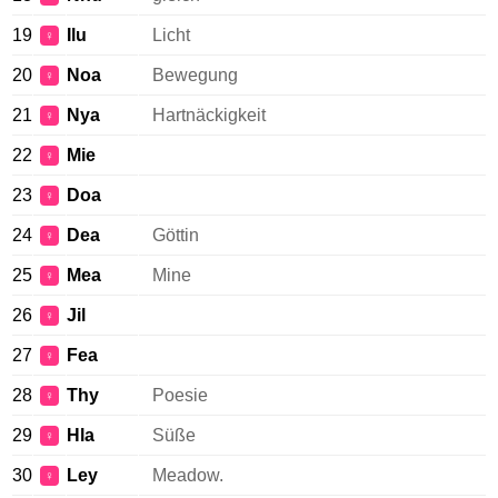
19
Ilu
Licht
♀
20
Noa
Bewegung
♀
21
Nya
Hartnäckigkeit
♀
22
Mie
♀
23
Doa
♀
24
Dea
Göttin
♀
25
Mea
Mine
♀
26
Jil
♀
27
Fea
♀
28
Thy
Poesie
♀
29
Hla
Süße
♀
30
Ley
Meadow.
♀