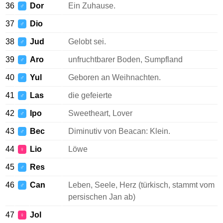
36
Dor
Ein Zuhause.
♂
37
Dio
♂
38
Jud
Gelobt sei.
♂
39
Aro
unfruchtbarer Boden, Sumpfland
♂
40
Yul
Geboren an Weihnachten.
♂
41
Las
die gefeierte
♂
42
Ipo
Sweetheart, Lover
♂
43
Bec
Diminutiv von Beacan: Klein.
♂
44
Lio
Löwe
♀
45
Res
♂
46
Can
Leben, Seele, Herz (türkisch, stammt vom
♂
persischen Jan ab)
47
Jol
♀