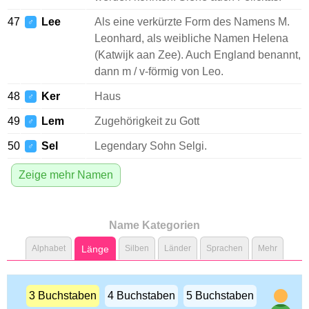
47
Lee
Als eine verkürzte Form des Namens M.
♂
Leonhard, als weibliche Namen Helena
(Katwijk aan Zee). Auch England benannt,
dann m / v-förmig von Leo.
48
Ker
Haus
♂
49
Lem
Zugehörigkeit zu Gott
♂
50
Sel
Legendary Sohn Selgi.
♂
Zeige mehr Namen
Name Kategorien
Alphabet
Länge
Silben
Länder
Sprachen
Mehr
3 Buchstaben
4 Buchstaben
5 Buchstaben