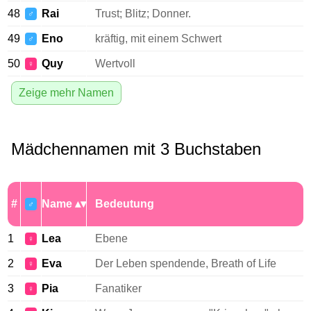
48
Rai
Trust; Blitz; Donner.
♂
49
Eno
kräftig, mit einem Schwert
♂
50
Quy
Wertvoll
♀
Zeige mehr Namen
Mädchennamen mit 3 Buchstaben
#
Name
Bedeutung
♂
1
Lea
Ebene
♀
2
Eva
Der Leben spendende, Breath of Life
♀
3
Pia
Fanatiker
♀