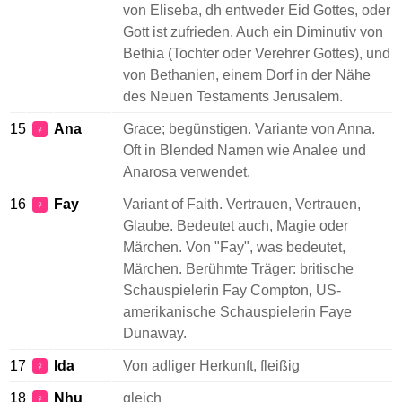
von Eliseba, dh entweder Eid Gottes, oder
Gott ist zufrieden. Auch ein Diminutiv von
Bethia (Tochter oder Verehrer Gottes), und
von Bethanien, einem Dorf in der Nähe
des Neuen Testaments Jerusalem.
15
Ana
Grace; begünstigen. Variante von Anna.
♀
Oft in Blended Namen wie Analee und
Anarosa verwendet.
16
Fay
Variant of Faith. Vertrauen, Vertrauen,
♀
Glaube. Bedeutet auch, Magie oder
Märchen. Von "Fay", was bedeutet,
Märchen. Berühmte Träger: britische
Schauspielerin Fay Compton, US-
amerikanische Schauspielerin Faye
Dunaway.
17
Ida
Von adliger Herkunft, fleißig
♀
18
Nhu
gleich
♀