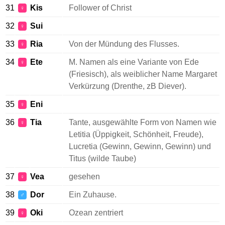
31
Kis
Follower of Christ
♀
32
Sui
♀
33
Ria
Von der Mündung des Flusses.
♀
34
Ete
M. Namen als eine Variante von Ede
♀
(Friesisch), als weiblicher Name Margaret
Verkürzung (Drenthe, zB Diever).
35
Eni
♀
36
Tia
Tante, ausgewählte Form von Namen wie
♀
Letitia (Üppigkeit, Schönheit, Freude),
Lucretia (Gewinn, Gewinn, Gewinn) und
Titus (wilde Taube)
37
Vea
gesehen
♀
38
Dor
Ein Zuhause.
♂
39
Oki
Ozean zentriert
♀