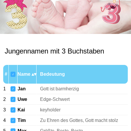
Jungennamen mit 3 Buchstaben
#
Name
Bedeutung
♂
1
Jan
Gott ist barmherzig
♂
2
Uwe
Edge-Schwert
♂
3
Kai
keyholder
♂
4
Tim
Zu Ehren des Gottes, Gott macht stolz
♂
5
Max
Größte, Beste, Beste