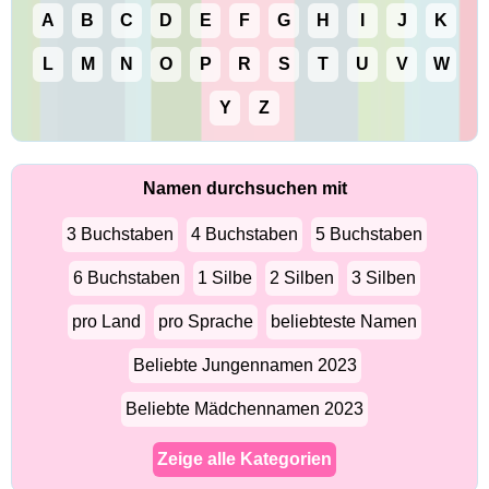
A
B
C
D
E
F
G
H
I
J
K
L
M
N
O
P
R
S
T
U
V
W
Y
Z
Namen durchsuchen mit
3 Buchstaben
4 Buchstaben
5 Buchstaben
6 Buchstaben
1 Silbe
2 Silben
3 Silben
pro Land
pro Sprache
beliebteste Namen
Beliebte Jungennamen 2023
Beliebte Mädchennamen 2023
Zeige alle Kategorien