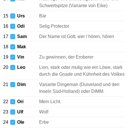
Schwertspitze (Variante von Eike)
15
Urs
Bär
♂
16
Odi
Selig Protector
♂
17
Sam
Der Name ist Gott, wer / hören, hören
♂
18
Mak
♂
19
Vin
Zu gewinnen, der Eroberer
♂
20
Leo
Lion, stark oder mutig wie ein Löwe, stark
♂
durch die Gnade und Kühnheit des Volkes
21
Dim
Variante Dingeman (Duiveland und den
♂
Inseln Süd-Holland) oder DIMM.
22
Ori
Mein Licht.
♂
23
Ulf
Wolf
♂
24
Ole
Erbe
♂