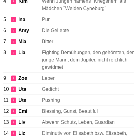
4
Kim
Wenn Jungen namens "Kriegsherr" als
♀
Mädchen "Weiden Cyneburg"
5
Ina
Pur
♀
6
Amy
Die Geliebte
♀
7
Mia
Bitter
♀
8
Lia
Fighting Bemühungen, den gehörnten, der
♀
junge Mann, dem Jupiter, nicht reichlich
gewidmet
9
Zoe
Leben
♀
10
Uta
Gedicht
♀
11
Ute
Pushing
♀
12
Emi
Blessing, Gunst, Beautiful
♀
13
Liv
Abwehr, Schutz, Leben, Guardian
♀
14
Liz
Diminutiv von Elisabeth bzw. Elizabeth,
♀