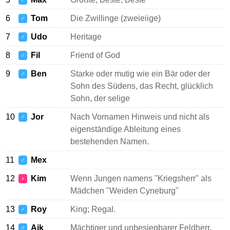
♂
6
Tom
Die Zwillinge (zweieiige)
♂
7
Udo
Heritage
♂
8
Fil
Friend of God
♂
9
Ben
Starke oder mutig wie ein Bär oder der
♂
Sohn des Südens, das Recht, glücklich
Sohn, der selige
10
Jor
Nach Vornamen Hinweis und nicht als
♂
eigenständige Ableitung eines
bestehenden Namen.
11
Mex
♂
12
Kim
Wenn Jungen namens "Kriegsherr" als
♀
Mädchen "Weiden Cyneburg"
13
Roy
King; Regal.
♂
14
Aik
Mächtiger und unbesiegbarer Feldherr,
♂