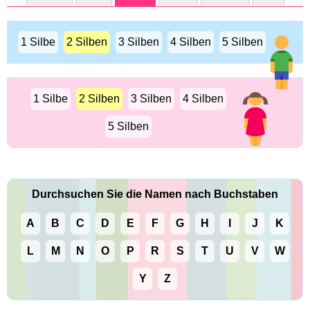
1 Silbe
2 Silben
3 Silben
4 Silben
5 Silben
1 Silbe
2 Silben
3 Silben
4 Silben
5 Silben
Durchsuchen Sie die Namen nach Buchstaben
A
B
C
D
E
F
G
H
I
J
K
L
M
N
O
P
R
S
T
U
V
W
Y
Z