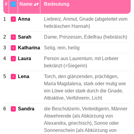
#
Name
Bedeutung
♂
1
Anna
Liebreiz, Anmut, Gnade (abgeleitet vom
♀
hebräischen Hannah)
2
Sarah
Dame, Prinzessin, Edelfrau (hebräisch)
♀
3
Katharina
Selig, rein, heilig
♀
4
Laura
Person aus Laurentum, mit Lorbeer
♀
bekränzt (=Siegerin)
5
Lena
Torch, den glänzenden, prächtigen,
♀
Maria Magdalena, stark oder mutig wie
ein Löwe oder stark durch die Gnade,
Attraktive, Verführerin, Licht
6
Sandra
die Beschützerin, Verteidigerin, Männer
♀
Abwehrende (als Abkürzung von
Alexandra, griechisch), Sonne oder
Sonnenschein (als Abkürzung von