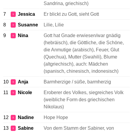
Sandrina, griechisch)
7
Jessica
Er blickt zu Gott, sieht Gott
♀
8
Susanne
Lilie, Lilie
♀
9
Nina
Gott hat Gnade erwiesen/war gnädig
♀
(hebräisch), die Göttliche, die Schöne,
die Anmutige (arabisch), Feuer, Glut
(Quechua), Mutter (Swahili), Blume
(altgriechisch), auch: Mädchen
(spanisch, chinesisch, indonesisch)
10
Anja
Barmherzige / süße, barmherzig
♀
11
Nicole
Eroberer des Volkes, siegreiches Volk
♀
(weibliche Form des griechischen
Nikolaus)
12
Nadine
Hope Hope
♀
13
Sabine
Von dem Stamm der Sabiner, von
♀