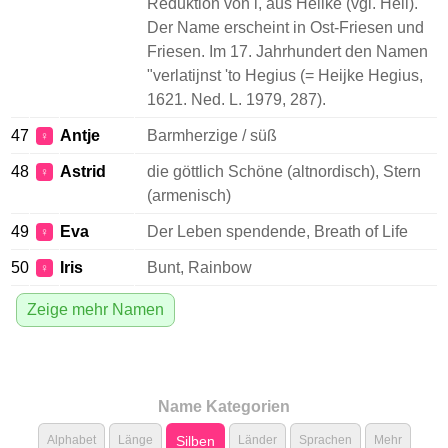
Reduktion von l, aus Heilke (vgl. Heil).
Der Name erscheint in Ost-Friesen und
Friesen. Im 17. Jahrhundert den Namen
"verlatijnst 'to Hegius (= Heijke Hegius,
1621. Ned. L. 1979, 287).
47
Antje
Barmherzige / süß
♀
48
Astrid
die göttlich Schöne (altnordisch), Stern
♀
(armenisch)
49
Eva
Der Leben spendende, Breath of Life
♀
50
Iris
Bunt, Rainbow
♀
Zeige mehr Namen
Name Kategorien
Alphabet
Länge
Silben
Länder
Sprachen
Mehr