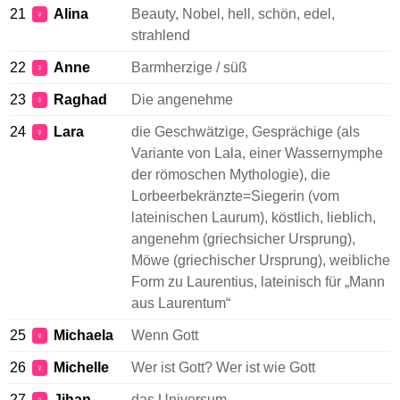
21
Alina
Beauty, Nobel, hell, schön, edel,
♀
strahlend
22
Anne
Barmherzige / süß
♀
23
Raghad
Die angenehme
♀
24
Lara
die Geschwätzige, Gesprächige (als
♀
Variante von Lala, einer Wassernymphe
der römoschen Mythologie), die
Lorbeerbekränzte=Siegerin (vom
lateinischen Laurum), köstlich, lieblich,
angenehm (griechsicher Ursprung),
Möwe (griechischer Ursprung), weibliche
Form zu Laurentius, lateinisch für „Mann
aus Laurentum“
25
Michaela
Wenn Gott
♀
26
Michelle
Wer ist Gott? Wer ist wie Gott
♀
27
Jihan
das Universum