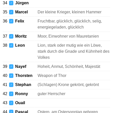
34
Jürgen
♂
35
Marcel
Der kleine Krieger, kleinen Hammer
♂
36
Felix
Fruchtbar, glücklich, glücklich, selig,
♂
energiegeladen, glücklich
37
Moritz
Moor, Einwohner von Mauretanien
♂
38
Leon
Lion, stark oder mutig wie ein Löwe,
♂
stark durch die Gnade und Kühnheit des
Volkes
39
Nayef
Hoheit, Anmut, Schönheit, Majestät
♂
40
Thorsten
Weapon of Thor
♂
41
Stephan
(Schlagen) Krone gekrönt, gekrönt
♂
42
Ronny
guter Herrscher
♂
43
Ouail
♂
44
Pascal
Ostern, am Ostersonntag geboren
♂