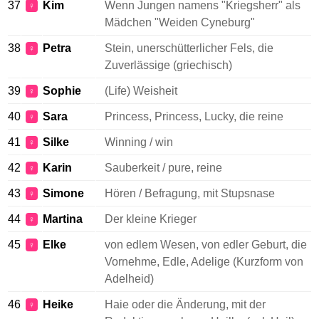
37
Kim
Wenn Jungen namens "Kriegsherr" als
♀
Mädchen "Weiden Cyneburg"
38
Petra
Stein, unerschütterlicher Fels, die
♀
Zuverlässige (griechisch)
39
Sophie
(Life) Weisheit
♀
40
Sara
Princess, Princess, Lucky, die reine
♀
41
Silke
Winning / win
♀
42
Karin
Sauberkeit / pure, reine
♀
43
Simone
Hören / Befragung, mit Stupsnase
♀
44
Martina
Der kleine Krieger
♀
45
Elke
von edlem Wesen, von edler Geburt, die
♀
Vornehme, Edle, Adelige (Kurzform von
Adelheid)
46
Heike
Haie oder die Änderung, mit der
♀