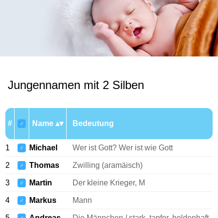
Jungennamen mit 2 Silben
#
Name
Bedeutung
♂
1
Michael
Wer ist Gott? Wer ist wie Gott
♂
2
Thomas
Zwilling (aramäisch)
♂
3
Martin
Der kleine Krieger, M
♂
4
Markus
Mann
♂
5
Andreas
Die Männchen / stark, tapfer, heldenhaft,