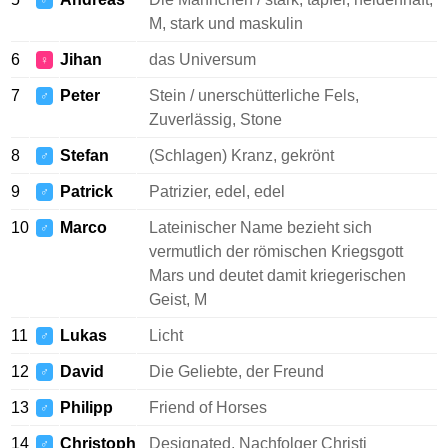
♂
M, stark und maskulin
6
Jihan
das Universum
♀
7
Peter
Stein / unerschütterliche Fels,
♂
Zuverlässig, Stone
8
Stefan
(Schlagen) Kranz, gekrönt
♂
9
Patrick
Patrizier, edel, edel
♂
10
Marco
Lateinischer Name bezieht sich
♂
vermutlich der römischen Kriegsgott
Mars und deutet damit kriegerischen
Geist, M
11
Lukas
Licht
♂
12
David
Die Geliebte, der Freund
♂
13
Philipp
Friend of Horses
♂
14
Christoph
Designated, Nachfolger Christi
♂