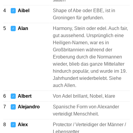
4
Aibel
Shape of Abe oder EBE, ist in
♂
Groningen für gefunden.
5
Alan
Harmony, Stein oder edel. Auch fair,
♂
gut aussehend. Ursprünglich eine
Heiligen-Namen, war es in
Großbritannien während der
Eroberung durch die Normannen
wieder, blieb das ganze Mittelalter
hindurch populär, und wurde im 19.
Jahrhundert wiederbelebt. Siehe
auch Allen.
6
Albert
Von Adel brillant, Nobel, klare
♂
7
Alejandro
Spanische Form von Alexander
♂
verteidigt Menschheit.
8
Alex
Protector / Verteidiger der Männer /
♂
Lebensretter