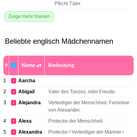
Pflicht Täter
Zeige mehr Namen
Beliebte englisch Mädchennamen
#
Name
Bedeutung
♂
1
Aarcha
♀
2
Abigail
Vater des Tanzes, oder Freude.
♀
3
Alejandra
Verteidiger der Menschheit. Feminine
♀
von Alexander.
4
Alexa
Protector der Menschheit
♀
5
Alexandra
Protector / Verteidiger der Männer /
♀