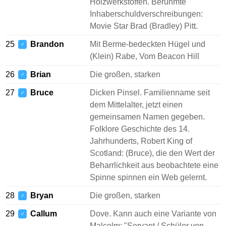
Holzwerkstoffen. Berühmte
Inhaberschuldverschreibungen:
Movie Star Brad (Bradley) Pitt.
25
Brandon
Mit Berme-bedeckten Hügel und
♂
(Klein) Rabe, Vom Beacon Hill
26
Brian
Die großen, starken
♂
27
Bruce
Dicken Pinsel. Familienname seit
♂
dem Mittelalter, jetzt einen
gemeinsamen Namen gegeben.
Folklore Geschichte des 14.
Jahrhunderts, Robert King of
Scotland: (Bruce), die den Wert der
Beharrlichkeit aus beobachtete eine
Spinne spinnen ein Web gelernt.
28
Bryan
Die großen, starken
♂
29
Callum
Dove. Kann auch eine Variante von
♂
Malcolm: "Servant / Schüler von