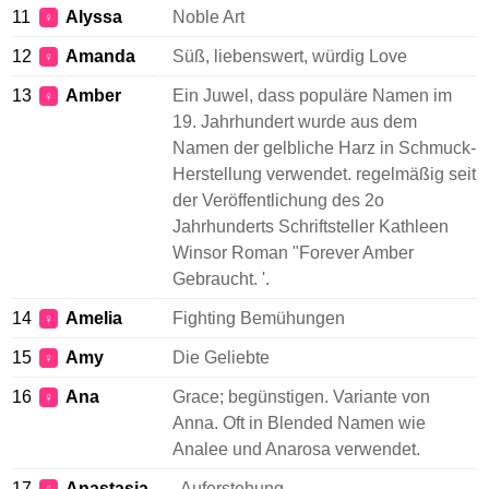
11
Alyssa
Noble Art
♀
12
Amanda
Süß, liebenswert, würdig Love
♀
13
Amber
Ein Juwel, dass populäre Namen im
♀
19. Jahrhundert wurde aus dem
Namen der gelbliche Harz in Schmuck-
Herstellung verwendet. regelmäßig seit
der Veröffentlichung des 2o
Jahrhunderts Schriftsteller Kathleen
Winsor Roman "Forever Amber
Gebraucht. '.
14
Amelia
Fighting Bemühungen
♀
15
Amy
Die Geliebte
♀
16
Ana
Grace; begünstigen. Variante von
♀
Anna. Oft in Blended Namen wie
Analee und Anarosa verwendet.
17
Anastasia
, Auferstehung