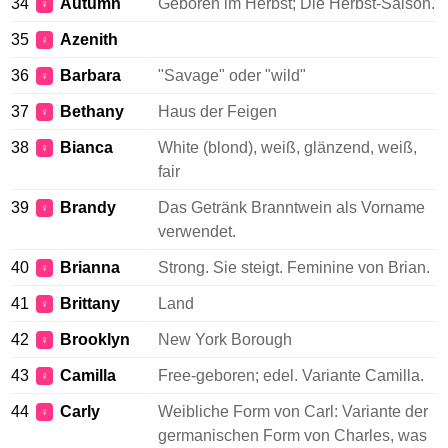
34
Autumn
Geboren im Herbst; Die Herbst-Saison.
♀
35
Azenith
♀
36
Barbara
"Savage" oder "wild"
♀
37
Bethany
Haus der Feigen
♀
38
Bianca
White (blond), weiß, glänzend, weiß,
♀
fair
39
Brandy
Das Getränk Branntwein als Vorname
♀
verwendet.
40
Brianna
Strong. Sie steigt. Feminine von Brian.
♀
41
Brittany
Land
♀
42
Brooklyn
New York Borough
♀
43
Camilla
Free-geboren; edel. Variante Camilla.
♀
44
Carly
Weibliche Form von Carl: Variante der
♀
germanischen Form von Charles, was