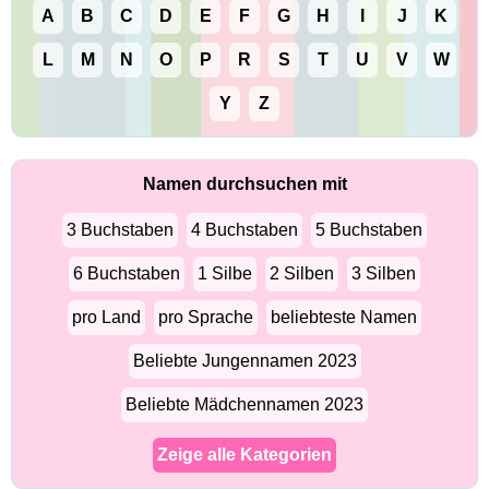
A
B
C
D
E
F
G
H
I
J
K
L
M
N
O
P
R
S
T
U
V
W
Y
Z
Namen durchsuchen mit
3 Buchstaben
4 Buchstaben
5 Buchstaben
6 Buchstaben
1 Silbe
2 Silben
3 Silben
pro Land
pro Sprache
beliebteste Namen
Beliebte Jungennamen 2023
Beliebte Mädchennamen 2023
Zeige alle Kategorien