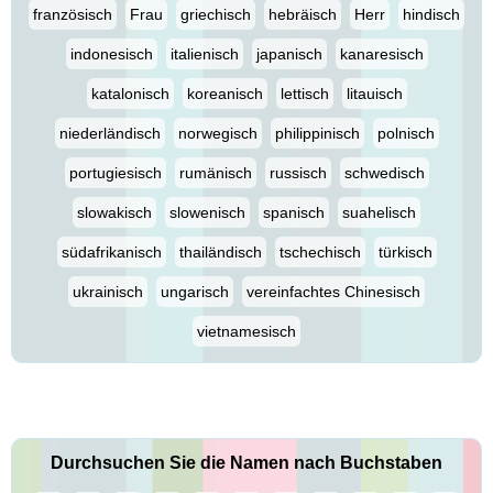
französisch
Frau
griechisch
hebräisch
Herr
hindisch
indonesisch
italienisch
japanisch
kanaresisch
katalonisch
koreanisch
lettisch
litauisch
niederländisch
norwegisch
philippinisch
polnisch
portugiesisch
rumänisch
russisch
schwedisch
slowakisch
slowenisch
spanisch
suahelisch
südafrikanisch
thailändisch
tschechisch
türkisch
ukrainisch
ungarisch
vereinfachtes Chinesisch
vietnamesisch
Durchsuchen Sie die Namen nach Buchstaben