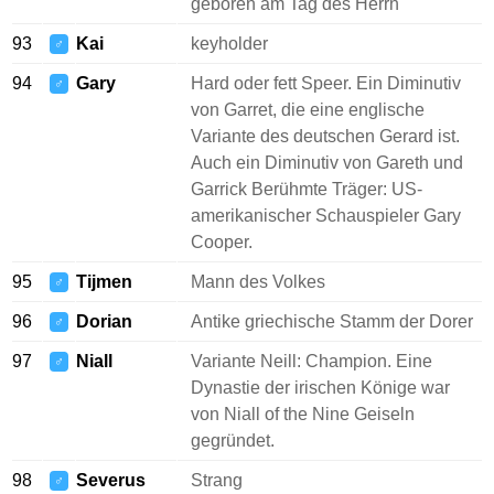
geboren am Tag des Herrn
93
Kai
keyholder
♂
94
Gary
Hard oder fett Speer. Ein Diminutiv
♂
von Garret, die eine englische
Variante des deutschen Gerard ist.
Auch ein Diminutiv von Gareth und
Garrick Berühmte Träger: US-
amerikanischer Schauspieler Gary
Cooper.
95
Tijmen
Mann des Volkes
♂
96
Dorian
Antike griechische Stamm der Dorer
♂
97
Niall
Variante Neill: Champion. Eine
♂
Dynastie der irischen Könige war
von Niall of the Nine Geiseln
gegründet.
98
Severus
Strang
♂