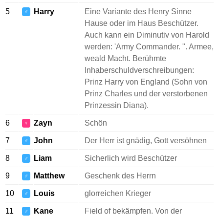
5
Harry
Eine Variante des Henry Sinne
♂
Hause oder im Haus Beschützer.
Auch kann ein Diminutiv von Harold
werden: 'Army Commander. ". Armee,
weald Macht. Berühmte
Inhaberschuldverschreibungen:
Prinz Harry von England (Sohn von
Prinz Charles und der verstorbenen
Prinzessin Diana).
6
Zayn
Schön
♀
7
John
Der Herr ist gnädig, Gott versöhnen
♂
8
Liam
Sicherlich wird Beschützer
♂
9
Matthew
Geschenk des Herrn
♂
10
Louis
glorreichen Krieger
♂
11
Kane
Field of bekämpfen. Von der
♂