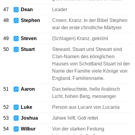
47
Dean
Leader
♂
48
Stephen
Crown; Kranz. In der Bibel Stephen
♂
war der erste christliche Märtyrer.
49
Steven
(Schlagen) Kranz, gekrönt
♂
50
Stuart
Steward. Stuart und Stewart sind
♂
Clan-Namen des königlichen
Hauses von Schottland Stuart ist der
Name der Familie viele Könige von
England. Familienname.
51
Aaron
Das beleuchtete, helle Arabisch
♂
Licht, hohen Berg, messenger
52
Luke
Person aus Lucani von Lucania
♂
53
Joshua
Jahwe hilft, Gott rettet
♂
54
Wilbur
Von der starken Festung
♂