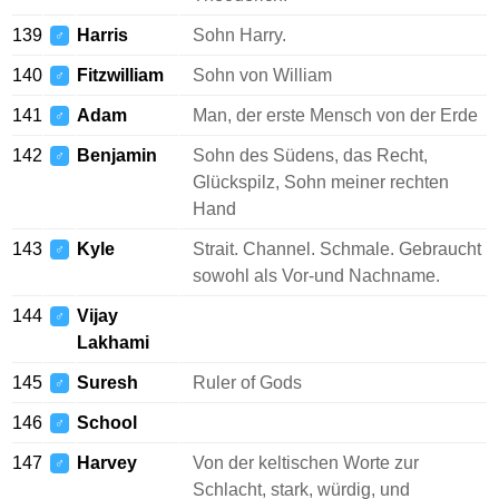
139
Harris
Sohn Harry.
♂
140
Fitzwilliam
Sohn von William
♂
141
Adam
Man, der erste Mensch von der Erde
♂
142
Benjamin
Sohn des Südens, das Recht,
♂
Glückspilz, Sohn meiner rechten
Hand
143
Kyle
Strait. Channel. Schmale. Gebraucht
♂
sowohl als Vor-und Nachname.
144
Vijay
♂
Lakhami
145
Suresh
Ruler of Gods
♂
146
School
♂
147
Harvey
Von der keltischen Worte zur
♂
Schlacht, stark, würdig, und