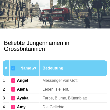
Beliebte Jungennamen in
Grossbritannien
#
Name
Bedeutung
♂
1
Angel
Messenger von Gott
♀
2
Aisha
Leben, sie lebt.
♀
3
Ayaka
Farbe, Blume, Blütenblatt
♀
4
Amy
Die Geliebte
♀