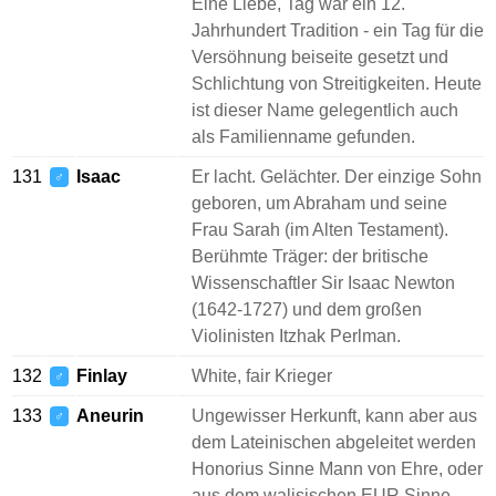
Eine Liebe, Tag war ein 12.
Jahrhundert Tradition - ein Tag für die
Versöhnung beiseite gesetzt und
Schlichtung von Streitigkeiten. Heute
ist dieser Name gelegentlich auch
als Familienname gefunden.
131
Isaac
Er lacht. Gelächter. Der einzige Sohn
♂
geboren, um Abraham und seine
Frau Sarah (im Alten Testament).
Berühmte Träger: der britische
Wissenschaftler Sir Isaac Newton
(1642-1727) und dem großen
Violinisten Itzhak Perlman.
132
Finlay
White, fair Krieger
♂
133
Aneurin
Ungewisser Herkunft, kann aber aus
♂
dem Lateinischen abgeleitet werden
Honorius Sinne Mann von Ehre, oder
aus dem walisischen EUR Sinne