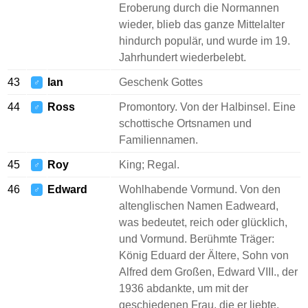
Eroberung durch die Normannen
wieder, blieb das ganze Mittelalter
hindurch populär, und wurde im 19.
Jahrhundert wiederbelebt.
43
Ian
Geschenk Gottes
♂
44
Ross
Promontory. Von der Halbinsel. Eine
♂
schottische Ortsnamen und
Familiennamen.
45
Roy
King; Regal.
♂
46
Edward
Wohlhabende Vormund. Von den
♂
altenglischen Namen Eadweard,
was bedeutet, reich oder glücklich,
und Vormund. Berühmte Träger:
König Eduard der Ältere, Sohn von
Alfred dem Großen, Edward VIII., der
1936 abdankte, um mit der
geschiedenen Frau, die er liebte.