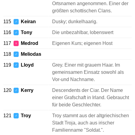
Ortsnamen angenommen. Einer der
größten schottischen Clans.
115
Keiran
Dusky; dunkelhaarig.
♂
116
Tony
Die unbezahlbar, lobenswert
♂
117
Medrod
Eigenen Kurs; eigenen Host
♀
118
Meliodas
♂
119
Lloyd
Grey. Einer mit grauem Haar. Im
♂
gemeinsamen Einsatz sowohl als
Vor-und Nachname.
120
Kerry
Descendents der Ciar. Der Name
♂
einer Grafschaft in Irland. Gebraucht
für beide Geschlechter.
121
Troy
Troy stammt aus der altgriechischen
♂
Stadt Troja, auch aus irischer
Familienname "Soldat.".