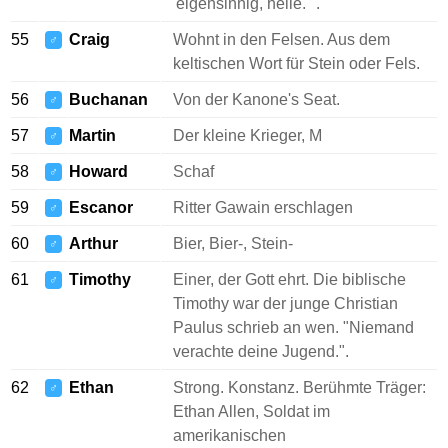
'eigensinnig, helle. ".
55
Craig
Wohnt in den Felsen. Aus dem
♂
keltischen Wort für Stein oder Fels.
56
Buchanan
Von der Kanone's Seat.
♂
57
Martin
Der kleine Krieger, M
♂
58
Howard
Schaf
♂
59
Escanor
Ritter Gawain erschlagen
♂
60
Arthur
Bier, Bier-, Stein-
♂
61
Timothy
Einer, der Gott ehrt. Die biblische
♂
Timothy war der junge Christian
Paulus schrieb an wen. "Niemand
verachte deine Jugend.".
62
Ethan
Strong. Konstanz. Berühmte Träger:
♂
Ethan Allen, Soldat im
amerikanischen