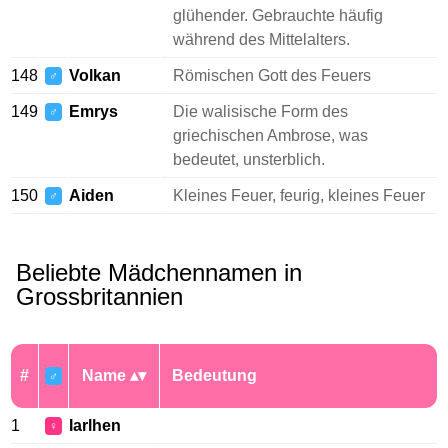
glühender. Gebrauchte häufig
während des Mittelalters.
148
Volkan
Römischen Gott des Feuers
♂
149
Emrys
Die walisische Form des
♂
griechischen Ambrose, was
bedeutet, unsterblich.
150
Aiden
Kleines Feuer, feurig, kleines Feuer
♂
Beliebte Mädchennamen in
Grossbritannien
#
Name
Bedeutung
♂
1
Iarlhen
♀