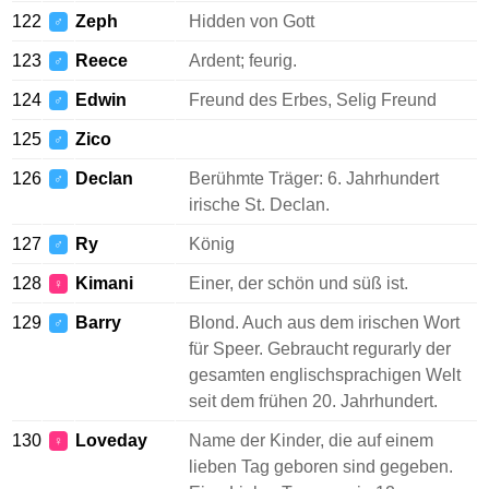
122
Zeph
Hidden von Gott
♂
123
Reece
Ardent; feurig.
♂
124
Edwin
Freund des Erbes, Selig Freund
♂
125
Zico
♂
126
Declan
Berühmte Träger: 6. Jahrhundert
♂
irische St. Declan.
127
Ry
König
♂
128
Kimani
Einer, der schön und süß ist.
♀
129
Barry
Blond. Auch aus dem irischen Wort
♂
für Speer. Gebraucht regurarly der
gesamten englischsprachigen Welt
seit dem frühen 20. Jahrhundert.
130
Loveday
Name der Kinder, die auf einem
♀
lieben Tag geboren sind gegeben.