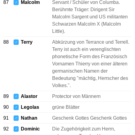
87
Malcolm
Servant / Schüler von Columba.
♂
Berühmte Träger: Dirigent Sir
Malcolm Sargent und US militanten
Schwarzen Malcolm X (Malcolm
Little).
88
Terry
Abkürzung von Terrance und Terrell.
♂
Terry ist auch ein verenglischten
phonetische Form des Französisch
Vornamen Thierry von einer älteren
germanischen Namen der
Bedeutung "mächtig, Herrscher des
Volkes.".
89
Alastor
Protector von Männern
♂
90
Legolas
grüne Blätter
♂
91
Nathan
Geschenk Gottes Geschenk Gottes
♂
92
Dominic
Die Zugehörigkeit zum Herrn,
♂