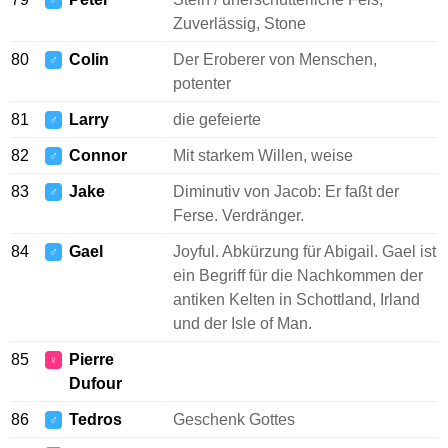
♂
Zuverlässig, Stone
80
Colin
Der Eroberer von Menschen,
♂
potenter
81
Larry
die gefeierte
♂
82
Connor
Mit starkem Willen, weise
♂
83
Jake
Diminutiv von Jacob: Er faßt der
♂
Ferse. Verdränger.
84
Gael
Joyful. Abkürzung für Abigail. Gael ist
♂
ein Begriff für die Nachkommen der
antiken Kelten in Schottland, Irland
und der Isle of Man.
85
Pierre
♀
Dufour
86
Tedros
Geschenk Gottes
♂