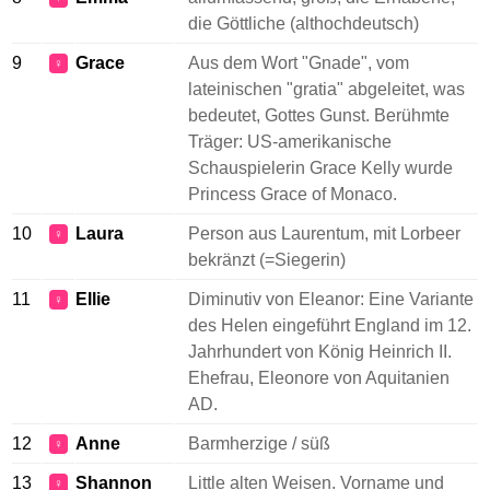
die Göttliche (althochdeutsch)
9
Grace
Aus dem Wort "Gnade", vom
♀
lateinischen "gratia" abgeleitet, was
bedeutet, Gottes Gunst. Berühmte
Träger: US-amerikanische
Schauspielerin Grace Kelly wurde
Princess Grace of Monaco.
10
Laura
Person aus Laurentum, mit Lorbeer
♀
bekränzt (=Siegerin)
11
Ellie
Diminutiv von Eleanor: Eine Variante
♀
des Helen eingeführt England im 12.
Jahrhundert von König Heinrich II.
Ehefrau, Eleonore von Aquitanien
AD.
12
Anne
Barmherzige / süß
♀
13
Shannon
Little alten Weisen. Vorname und
♀