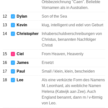
Ortsbezeichnung "Caen". Beliebte
Vornamen als in Australien.
12
Dylan
Son of the Sea
♂
13
Kevin
klug, intelligent und edel von Geburt
♂
14
Christopher
Inhaberschuldverschreibungen von
♂
Christus, benannten Nachfolger
Christi
15
Ciel
From Heaven, Heavenly
♀
16
James
Ersetzt
♂
17
Paul
Small / klein, klein, bescheiden
♂
18
Lee
Als eine verkürzte Form des Namens
♂
M. Leonhard, als weibliche Namen
Helena (Katwijk aan Zee). Auch
England benannt, dann m / v-förmig
von Leo.