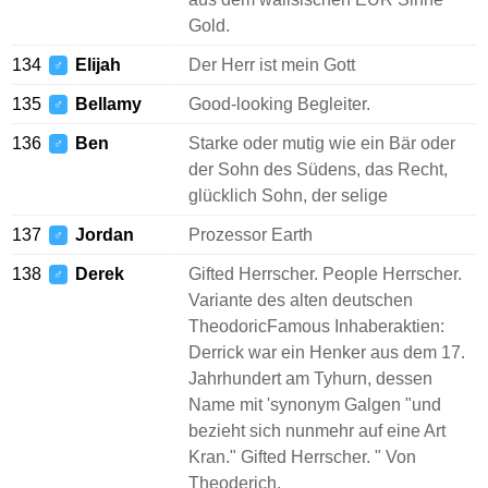
Gold.
134
Elijah
Der Herr ist mein Gott
♂
135
Bellamy
Good-looking Begleiter.
♂
136
Ben
Starke oder mutig wie ein Bär oder
♂
der Sohn des Südens, das Recht,
glücklich Sohn, der selige
137
Jordan
Prozessor Earth
♂
138
Derek
Gifted Herrscher. People Herrscher.
♂
Variante des alten deutschen
TheodoricFamous Inhaberaktien:
Derrick war ein Henker aus dem 17.
Jahrhundert am Tyhurn, dessen
Name mit 'synonym Galgen "und
bezieht sich nunmehr auf eine Art
Kran." Gifted Herrscher. " Von
Theoderich.