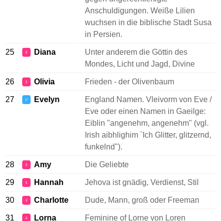
Anschuldigungen. Weiße Lilien
wuchsen in die biblische Stadt Susa
in Persien.
25
Diana
Unter anderem die Göttin des
♀
Mondes, Licht und Jagd, Divine
26
Olivia
Frieden - der Olivenbaum
♀
27
Evelyn
England Namen. Vleivorm von Eve /
♂
Eve oder einen Namen in Gaeilge:
Eiblin "angenehm, angenehm" (vgl.
Irish aibhlighim `Ich Glitter, glitzernd,
funkelnd").
28
Amy
Die Geliebte
♀
29
Hannah
Jehova ist gnädig, Verdienst, Stil
♀
30
Charlotte
Dude, Mann, groß oder Freeman
♀
31
Lorna
Feminine of Lorne von Loren
♀