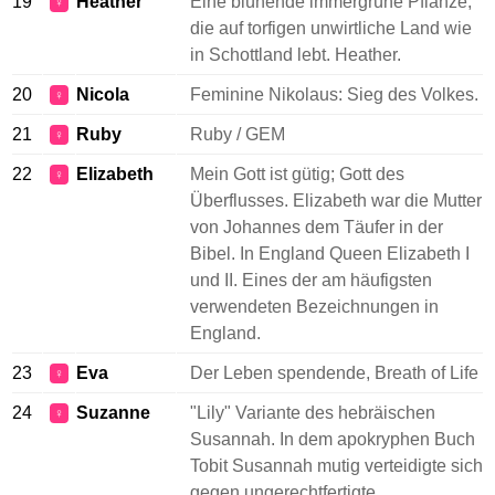
19
Heather
Eine blühende immergrüne Pflanze,
♀
die auf torfigen unwirtliche Land wie
in Schottland lebt. Heather.
20
Nicola
Feminine Nikolaus: Sieg des Volkes.
♀
21
Ruby
Ruby / GEM
♀
22
Elizabeth
Mein Gott ist gütig; Gott des
♀
Überflusses. Elizabeth war die Mutter
von Johannes dem Täufer in der
Bibel. In England Queen Elizabeth I
und II. Eines der am häufigsten
verwendeten Bezeichnungen in
England.
23
Eva
Der Leben spendende, Breath of Life
♀
24
Suzanne
"Lily" Variante des hebräischen
♀
Susannah. In dem apokryphen Buch
Tobit Susannah mutig verteidigte sich
gegen ungerechtfertigte