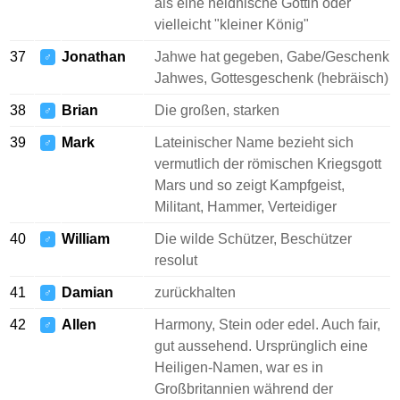
als eine heidnische Göttin oder
vielleicht "kleiner König"
37
Jonathan
Jahwe hat gegeben, Gabe/Geschenk
♂
Jahwes, Gottesgeschenk (hebräisch)
38
Brian
Die großen, starken
♂
39
Mark
Lateinischer Name bezieht sich
♂
vermutlich der römischen Kriegsgott
Mars und so zeigt Kampfgeist,
Militant, Hammer, Verteidiger
40
William
Die wilde Schützer, Beschützer
♂
resolut
41
Damian
zurückhalten
♂
42
Allen
Harmony, Stein oder edel. Auch fair,
♂
gut aussehend. Ursprünglich eine
Heiligen-Namen, war es in
Großbritannien während der