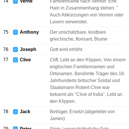
74
Verne
Familienname nach Vernon 'Erle
♂
Hain in Zusammenhang stehen. "
Auch Abkürzungen von Vernon oder
Lavern verwendet.
75
Anthony
Der unschätzbare, kostbare
♂
griechische, florisant, Blume
76
Joseph
Gott wird erhöht
♂
77
Clive
Cliff. Lebt an den Klippen. Von einem
♂
englischen Familiennamen und
Ortsnamen. Berühmte Träger des 18.
Jahrhunderts britischer Soldat und
Staatsmann Robert Clive war
bekannt als "Clive of India". Lebt an
den Klippen.
78
Jack
Betrüger, Ersetzt (abgeleitet von
♂
James)
79
Peter
Stein / unerschütterliche Fels,