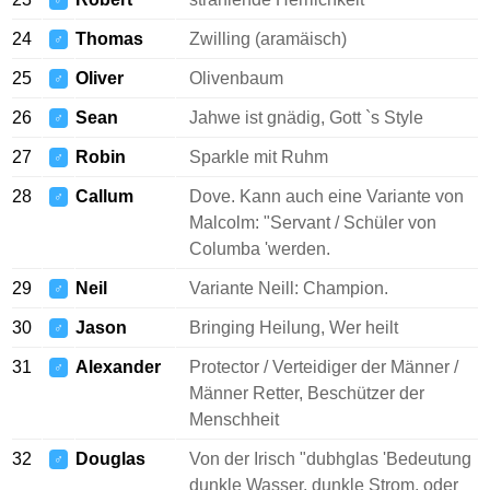
♂
24
Thomas
Zwilling (aramäisch)
♂
25
Oliver
Olivenbaum
♂
26
Sean
Jahwe ist gnädig, Gott `s Style
♂
27
Robin
Sparkle mit Ruhm
♂
28
Callum
Dove. Kann auch eine Variante von
♂
Malcolm: "Servant / Schüler von
Columba 'werden.
29
Neil
Variante Neill: Champion.
♂
30
Jason
Bringing Heilung, Wer heilt
♂
31
Alexander
Protector / Verteidiger der Männer /
♂
Männer Retter, Beschützer der
Menschheit
32
Douglas
Von der Irisch "dubhglas 'Bedeutung
♂
dunkle Wasser, dunkle Strom, oder