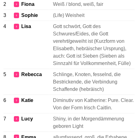
2
Fiona
Weiß / blond, weiß, fair
♀
3
Sophie
(Life) Weisheit
♀
4
Lisa
Gott schwört, Gott des
♀
Schwures/Eides, die Gott
verehrt/geweiht ist (Kurzform von
Elisabeth, hebräischer Ursprung),
auch: Gott ist Sieben (Sieben als
Sinnzahl für Vollkommenheit, Fülle)
5
Rebecca
Schlinge, Knoten, fesselnd, die
♀
Bestrickende, die Verbindung
Schaffende (hebräisch)
6
Katie
Diminutiv von Katherine: Pure. Clear.
♀
Von der Form Irisch Caitlin.
7
Lucy
Shiny, in der Morgendämmerung
♀
geboren Light
8
Emma
allumfassend, groß, die Erhabene,
♀